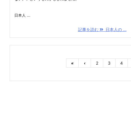
日本人 ...
記事を読む
日本人の ...
«
‹
2
3
4