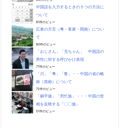
中国語を入力するときの５つの方法に
ついて
81件のビュー
広東の方言（粤・客家・閩南）につい
て
80件のビュー
「おじさん」「兄ちゃん」 中国語の
男性に対する呼びかけ表現
77件のビュー
「川」「粤」「鲁」・・中国の省の略
称（简称）について
72件のビュー
「躺平族」「穷忙族」・・・中国の世
相を反映する「〇〇族」
51件のビュー