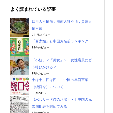
よく読まれている記事
四川人不怕辣，湖南人辣不怕，貴州人
怕不辣
221件のビュー
「百家姓」と中国お名前ランキング
99件のビュー
「小姐」？「美女」？ 女性店員にど
う呼びかける？
97件のビュー
十は十、四は四 ～中国の早口言葉
（绕口令）について
83件のビュー
【水兵リーベ僕のお船・・】中国の元
素周期表を眺めてみる
83件のビュー