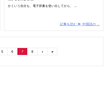
かくいう自分も、電子辞書を使い出してから、 ...
記事を読む
中国語の ...
5
6
7
8
›
»