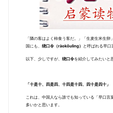
「隣の客はよく柿食う客だ。」「生麦生米生卵
国にも、
绕口令（ràokǒulìng）
と呼ばれる早口
以下、少しですが、
绕口令
を紹介してみたいと
「十是十、四是四、十四是十四、四十是四十」
これは、中国人なら誰でも知っている「早口言
多いかと思います。