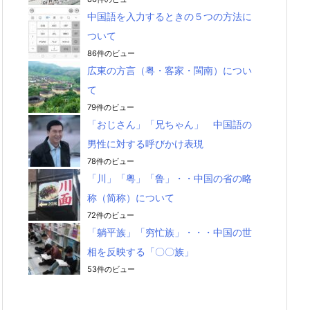
中国語を入力するときの５つの方法に
ついて
86件のビュー
広東の方言（粤・客家・閩南）につい
て
79件のビュー
「おじさん」「兄ちゃん」 中国語の
男性に対する呼びかけ表現
78件のビュー
「川」「粤」「鲁」・・中国の省の略
称（简称）について
72件のビュー
「躺平族」「穷忙族」・・・中国の世
相を反映する「〇〇族」
53件のビュー