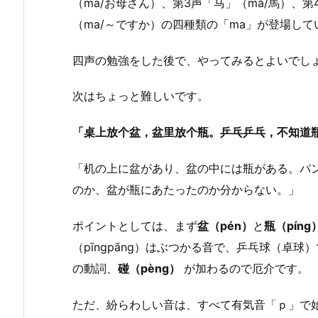
（mā/お母さん）、第3声「马」（mǎ/馬）、
（ma/～ですか）の四種類の「ma」が登場して
四声の勉強をした後で、やってみるとよいでし
次はちょっと難しいです。
「桌上放个盆，盆里放个瓶。乒乓乒乓，不知道
「机の上に盆があり、盆の中には瓶がある。パ
のか、盆が瓶にあたったのか分からない。」
ポイントとしては、まず
盆（pén）
と
瓶（píng
（pīngpāng）はぶつかる音で、乒乓球（卓
の動詞、
碰（pèng）
が加わるので厄介です。
ただ、紛らわしい音は、すべて有気音「ｐ」で