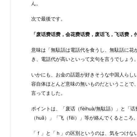
ん。
次で最後です。
「废话费话费，会花费话费，废话飞，飞话费，
意味は「無駄話は電話代を食うし、無駄話に花
き、電話代が高いといって文句を言うでしょう
いかにも、お金の話題が好きそうな中国人らし
容自体ほとんど意味の無いものだということで
言ってました。
ポイントは、「废话（fèihuà/無駄話）」と「话费
（huā）」「飞（fēi）」等が絡んでくるところ
「ｆ」と「ｈ」の区別というのは、気をつけな