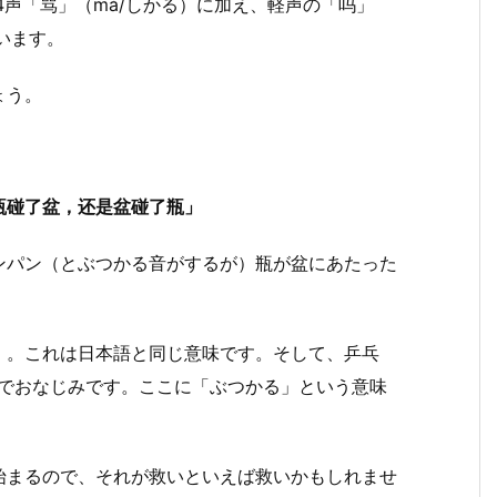
第4声「骂」（mà/しかる）に加え、軽声の「吗」
います。
ょう。
瓶碰了盆，还是盆碰了瓶」
ンパン（とぶつかる音がするが）瓶が盆にあたった
）
。これは日本語と同じ意味です。そして、乒乓
球）でおなじみです。ここに「ぶつかる」という意味
始まるので、それが救いといえば救いかもしれませ