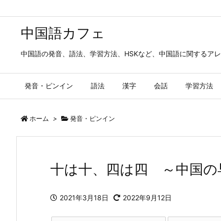
中国語カフェ
中国語の発音、語法、学習方法、HSKなど、中国語に関するア
発音・ピンイン
語法
漢字
会話
学習方法
ホーム
>
発音・ピンイン
十は十、四は四 ～中国の
2021年3月18日
2022年9月12日