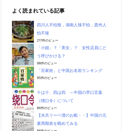
よく読まれている記事
四川人不怕辣，湖南人辣不怕，貴州人
怕不辣
217件のビュー
「小姐」？「美女」？ 女性店員にど
う呼びかける？
98件のビュー
「百家姓」と中国お名前ランキング
95件のビュー
十は十、四は四 ～中国の早口言葉
（绕口令）について
86件のビュー
【水兵リーベ僕のお船・・】中国の元
素周期表を眺めてみる
86件のビュー