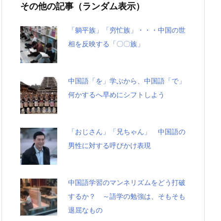
その他の記事（ランダム表示）
「躺平族」「穷忙族」・・・中国の世
相を反映する「〇〇族」
中国語「を」学ぶから、中国語「で」
何かするへ早めにシフトしよう
「おじさん」「兄ちゃん」 中国語の
男性に対する呼びかけ表現
中国語学習のマンネリズムをどう打破
するか？ ～語学の勉強は、そもそも
退屈なもの