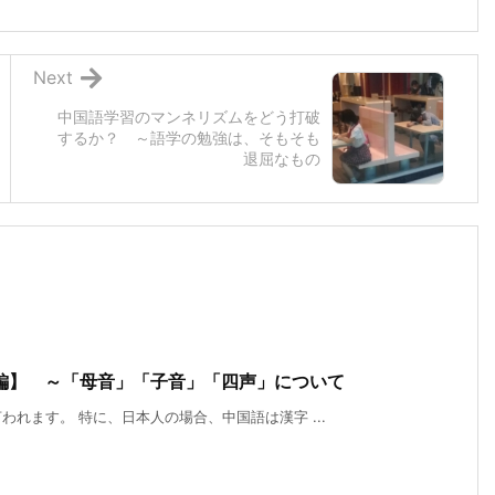
Next
中国語学習のマンネリズムをどう打破
するか？ ～語学の勉強は、そもそも
退屈なもの
編】 ～「母音」「子音」「四声」について
れます。 特に、日本人の場合、中国語は漢字 ...