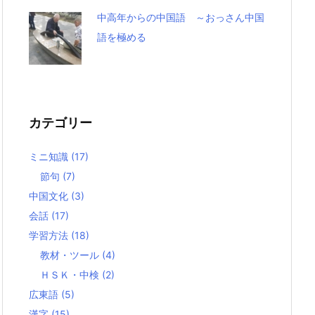
中高年からの中国語 ～おっさん中国
語を極める
カテゴリー
ミニ知識
(17)
節句
(7)
中国文化
(3)
会話
(17)
学習方法
(18)
教材・ツール
(4)
ＨＳＫ・中検
(2)
広東語
(5)
漢字
(15)