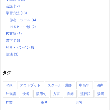
会話
(17)
学習方法
(18)
教材・ツール
(4)
ＨＳＫ・中検
(2)
広東語
(5)
漢字
(15)
発音・ピンイン
(8)
語法
(3)
タグ
HSK
アウトプット
スクール・講師
中高年
四声
外来語
快餐
慣用句
方言
春節
流行語
湯圓
辞書
高考
麻将