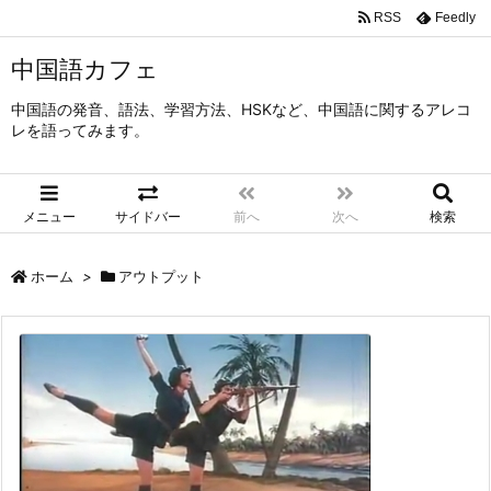
RSS
Feedly
中国語カフェ
中国語の発音、語法、学習方法、HSKなど、中国語に関するアレコ
レを語ってみます。
メニュー
サイドバー
前へ
次へ
検索
ホーム
>
アウトプット