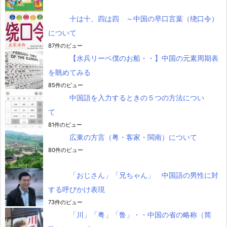
十は十、四は四 ～中国の早口言葉（绕口令）
について
87件のビュー
【水兵リーベ僕のお船・・】中国の元素周期表
を眺めてみる
85件のビュー
中国語を入力するときの５つの方法につい
て
81件のビュー
広東の方言（粤・客家・閩南）について
80件のビュー
「おじさん」「兄ちゃん」 中国語の男性に対
する呼びかけ表現
73件のビュー
「川」「粤」「鲁」・・中国の省の略称（简