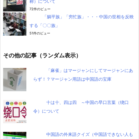
称）について
72件のビュー
「躺平族」「穷忙族」・・・中国の世相を反映
する「〇〇族」
51件のビュー
その他の記事（ランダム表示）
「麻雀」はマージャンにしてマージャンにあ
らず！？マージャン用語は中国語の宝庫
十は十、四は四 ～中国の早口言葉（绕口
令）について
中国語の外来語クイズ（中国語できない人も