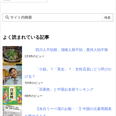
よく読まれている記事
四川人不怕辣，湖南人辣不怕，貴州人怕不辣
223件のビュー
「小姐」？「美女」？ 女性店員にどう呼びか
ける？
101件のビュー
「百家姓」と中国お名前ランキング
96件のビュー
【水兵リーベ僕のお船・・】中国の元素周期表
を眺めてみる