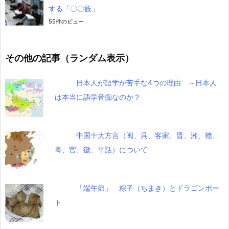
する「〇〇族」
55件のビュー
その他の記事（ランダム表示）
日本人が語学が苦手な4つの理由 ～日本人
は本当に語学音痴なのか？
中国十大方言（闽、呉、客家、晋、湘、赣、
粤、官、徽、平話）について
「端午節」 粽子（ちまき）とドラゴンボー
ト