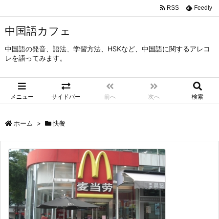
RSS
Feedly
中国語カフェ
中国語の発音、語法、学習方法、HSKなど、中国語に関するアレコ
レを語ってみます。
メニュー
サイドバー
前へ
次へ
検索
ホーム
>
快餐