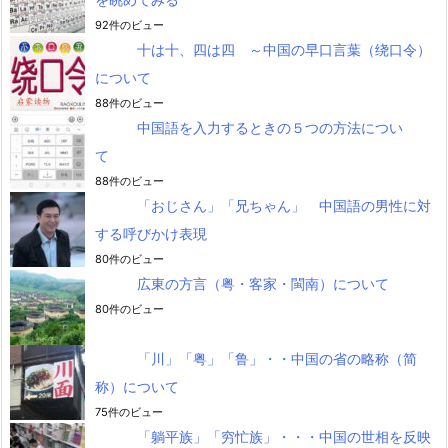
92件のビュー
十は十、四は四 ～中国の早口言葉（绕口令）
について
88件のビュー
中国語を入力するときの５つの方法につい
て
88件のビュー
「おじさん」「兄ちゃん」 中国語の男性に対
する呼びかけ表現
80件のビュー
広東の方言（粤・客家・閩南）について
80件のビュー
「川」「粤」「鲁」・・中国の省の略称（简
称）について
75件のビュー
「躺平族」「穷忙族」・・・中国の世相を反映