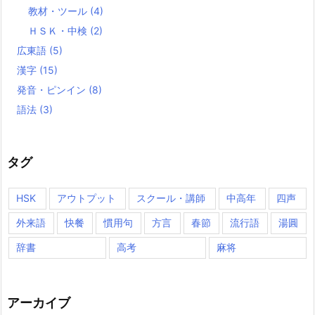
教材・ツール
(4)
ＨＳＫ・中検
(2)
広東語
(5)
漢字
(15)
発音・ピンイン
(8)
語法
(3)
タグ
HSK
アウトプット
スクール・講師
中高年
四声
外来語
快餐
慣用句
方言
春節
流行語
湯圓
辞書
高考
麻将
アーカイブ