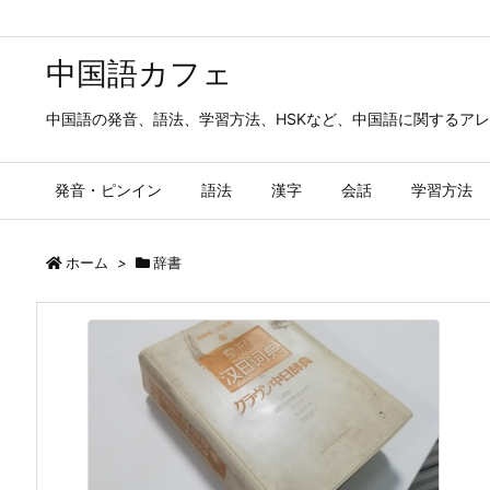
中国語カフェ
中国語の発音、語法、学習方法、HSKなど、中国語に関するア
発音・ピンイン
語法
漢字
会話
学習方法
ホーム
>
辞書