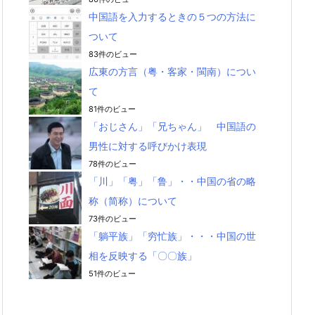
中国語を入力するときの５つの方法に
ついて
83件のビュー
広東の方言（粤・客家・閩南）につい
て
81件のビュー
「おじさん」「兄ちゃん」 中国語の
男性に対する呼びかけ表現
78件のビュー
「川」「粤」「鲁」・・中国の省の略
称（简称）について
73件のビュー
「躺平族」「穷忙族」・・・中国の世
相を反映する「〇〇族」
51件のビュー