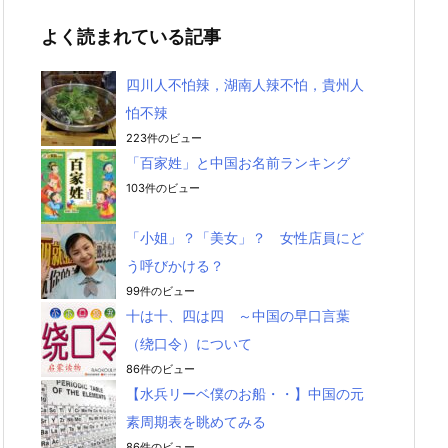
よく読まれている記事
四川人不怕辣，湖南人辣不怕，貴州人
怕不辣
223件のビュー
「百家姓」と中国お名前ランキング
103件のビュー
「小姐」？「美女」？ 女性店員にど
う呼びかける？
99件のビュー
十は十、四は四 ～中国の早口言葉
（绕口令）について
86件のビュー
【水兵リーベ僕のお船・・】中国の元
素周期表を眺めてみる
86件のビュー