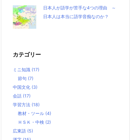
日本人が語学が苦手な4つの理由 ～
日本人は本当に語学音痴なのか？
カテゴリー
ミニ知識
(17)
節句
(7)
中国文化
(3)
会話
(17)
学習方法
(18)
教材・ツール
(4)
ＨＳＫ・中検
(2)
広東語
(5)
漢字
(15)