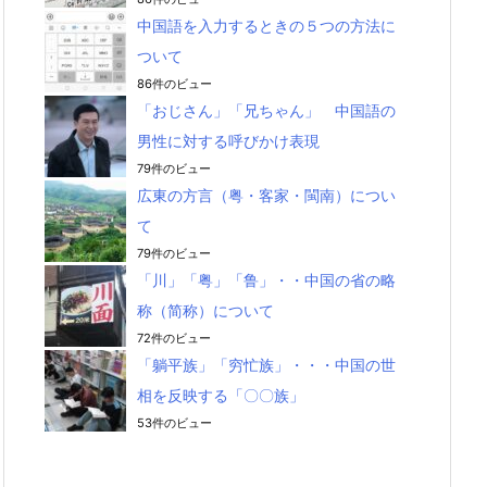
中国語を入力するときの５つの方法に
ついて
86件のビュー
「おじさん」「兄ちゃん」 中国語の
男性に対する呼びかけ表現
79件のビュー
広東の方言（粤・客家・閩南）につい
て
79件のビュー
「川」「粤」「鲁」・・中国の省の略
称（简称）について
72件のビュー
「躺平族」「穷忙族」・・・中国の世
相を反映する「〇〇族」
53件のビュー