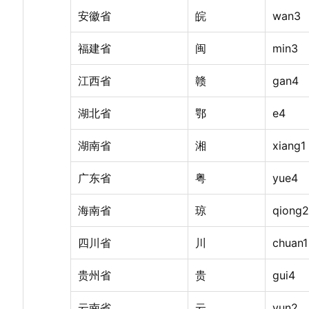
安徽省
皖
wan3
福建省
闽
min3
江西省
赣
gan4
湖北省
鄂
e4
湖南省
湘
xiang1
广东省
粤
yue4
海南省
琼
qiong2
四川省
川
chuan1
贵州省
贵
gui4
云南省
云
yun2