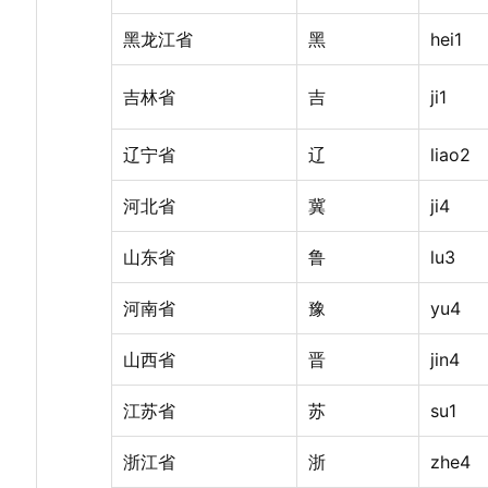
黑龙江省
黑
hei1
吉林省
吉
ji1
辽宁省
辽
liao2
河北省
冀
ji4
山东省
鲁
lu3
河南省
豫
yu4
山西省
晋
jin4
江苏省
苏
su1
浙江省
浙
zhe4