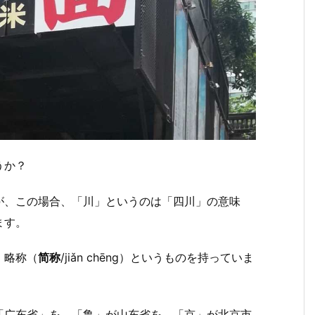
うか？
が、この場合、「川」というのは「四川」の意味
ます。
、略称（
简称
/jiǎn chēng）というものを持っていま
「广东省」を、「鲁」が山东省を、「京」が北京市