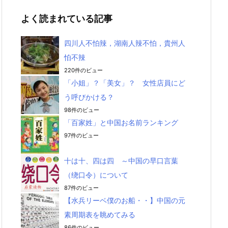
よく読まれている記事
四川人不怕辣，湖南人辣不怕，貴州人
怕不辣
220件のビュー
「小姐」？「美女」？ 女性店員にど
う呼びかける？
98件のビュー
「百家姓」と中国お名前ランキング
97件のビュー
十は十、四は四 ～中国の早口言葉
（绕口令）について
87件のビュー
【水兵リーベ僕のお船・・】中国の元
素周期表を眺めてみる
86件のビュー