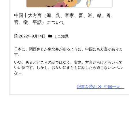
中国十大方言（闽、呉、客家、晋、湘、赣、粤、
官、徽、平話）について
2022年9月14日
ミニ知識
日本に、関西弁とか東北弁があるように、中国にも方言がありま
す。
いや、あるどどころの話ではなく、実際、方言だらけともいって
いい位です。しかも、お互いにまともに話したら通じないレベル
な ...
記事を読む
中国十大 ...