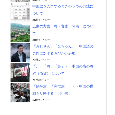
中国語を入力するときの５つの方法に
ついて
86件のビュー
広東の方言（粤・客家・閩南）につい
て
80件のビュー
「おじさん」「兄ちゃん」 中国語の
男性に対する呼びかけ表現
79件のビュー
「川」「粤」「鲁」・・中国の省の略
称（简称）について
74件のビュー
「躺平族」「穷忙族」・・・中国の世
相を反映する「〇〇族」
53件のビュー