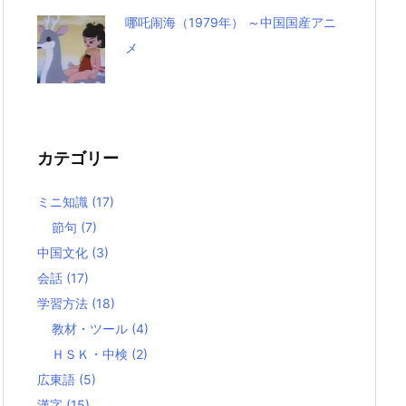
哪吒闹海（1979年） ～中国国産アニ
メ
カテゴリー
ミニ知識
(17)
節句
(7)
中国文化
(3)
会話
(17)
学習方法
(18)
教材・ツール
(4)
ＨＳＫ・中検
(2)
広東語
(5)
漢字
(15)