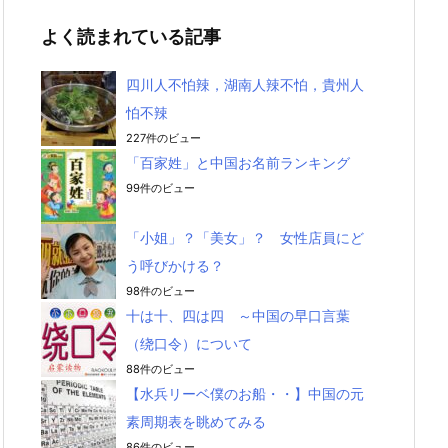
よく読まれている記事
四川人不怕辣，湖南人辣不怕，貴州人
怕不辣
227件のビュー
「百家姓」と中国お名前ランキング
99件のビュー
「小姐」？「美女」？ 女性店員にど
う呼びかける？
98件のビュー
十は十、四は四 ～中国の早口言葉
（绕口令）について
88件のビュー
【水兵リーベ僕のお船・・】中国の元
素周期表を眺めてみる
86件のビュー