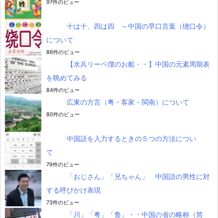
97件のビュー
十は十、四は四 ～中国の早口言葉（绕口令）
について
86件のビュー
【水兵リーベ僕のお船・・】中国の元素周期表
を眺めてみる
84件のビュー
広東の方言（粤・客家・閩南）について
80件のビュー
中国語を入力するときの５つの方法につい
て
79件のビュー
「おじさん」「兄ちゃん」 中国語の男性に対
する呼びかけ表現
73件のビュー
「川」「粤」「鲁」・・中国の省の略称（简