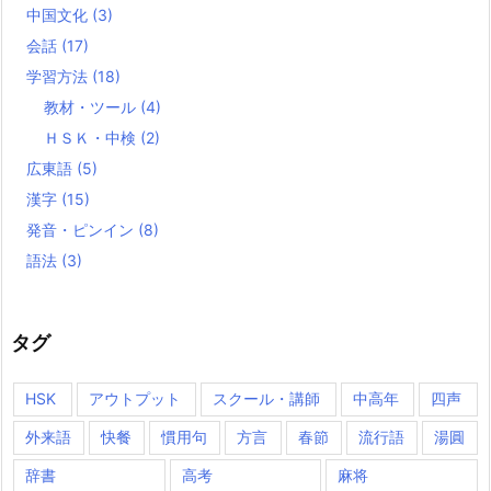
中国文化
(3)
会話
(17)
学習方法
(18)
教材・ツール
(4)
ＨＳＫ・中検
(2)
広東語
(5)
漢字
(15)
発音・ピンイン
(8)
語法
(3)
タグ
HSK
アウトプット
スクール・講師
中高年
四声
外来語
快餐
慣用句
方言
春節
流行語
湯圓
辞書
高考
麻将