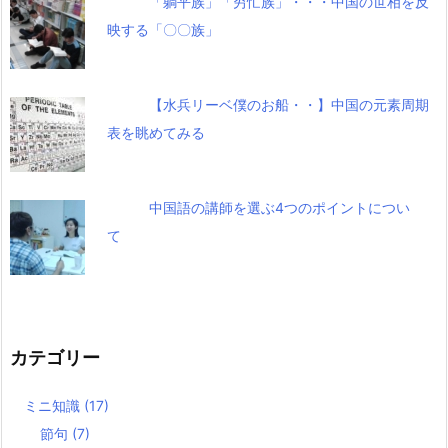
「躺平族」「穷忙族」・・・中国の世相を反
映する「〇〇族」
【水兵リーベ僕のお船・・】中国の元素周期
表を眺めてみる
中国語の講師を選ぶ4つのポイントについ
て
カテゴリー
ミニ知識
(17)
節句
(7)