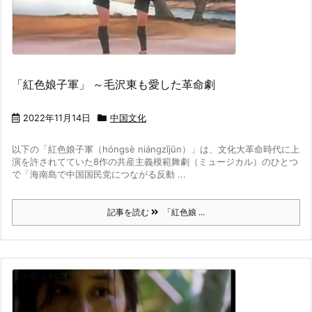
「紅色娘子軍」 ～毛沢東も愛した革命劇
2022年11月14日
中国文化
以下の「紅色娘子軍（hónɡsè niánɡzǐjūn）」は、文化大革命時代に上
演を許されてていた8作の共産主義模範舞劇（ミュージカル）のひとつ
で
「海南島で中国国民党につながる反動 ...
記事を読む
「紅色娘 ...