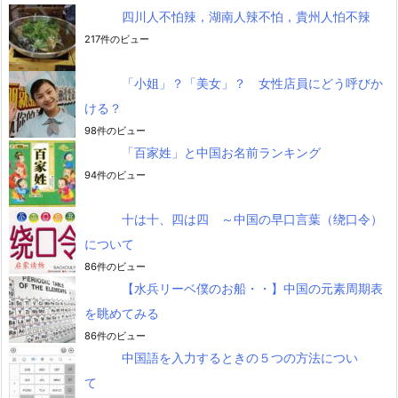
四川人不怕辣，湖南人辣不怕，貴州人怕不辣
217件のビュー
「小姐」？「美女」？ 女性店員にどう呼びか
ける？
98件のビュー
「百家姓」と中国お名前ランキング
94件のビュー
十は十、四は四 ～中国の早口言葉（绕口令）
について
86件のビュー
【水兵リーベ僕のお船・・】中国の元素周期表
を眺めてみる
86件のビュー
中国語を入力するときの５つの方法につい
て