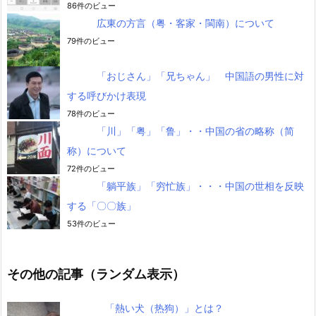
86件のビュー
広東の方言（粤・客家・閩南）について
79件のビュー
「おじさん」「兄ちゃん」 中国語の男性に対
する呼びかけ表現
78件のビュー
「川」「粤」「鲁」・・中国の省の略称（简
称）について
72件のビュー
「躺平族」「穷忙族」・・・中国の世相を反映
する「〇〇族」
53件のビュー
その他の記事（ランダム表示）
「熱い犬（热狗）」とは？