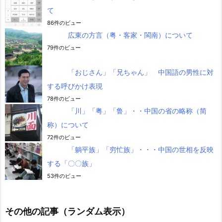
て
86件のビュー
広東の方言（粤・客家・閩南）について
79件のビュー
「おじさん」「兄ちゃん」 中国語の男性に対
する呼びかけ表現
78件のビュー
「川」「粤」「鲁」・・中国の省の略称（简
称）について
72件のビュー
「躺平族」「穷忙族」・・・中国の世相を反映
する「〇〇族」
53件のビュー
その他の記事（ランダム表示）