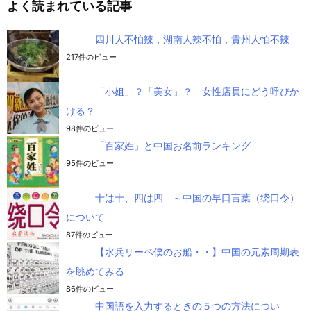
よく読まれている記事
四川人不怕辣，湖南人辣不怕，貴州人怕不辣
217件のビュー
「小姐」？「美女」？ 女性店員にどう呼びか
ける？
98件のビュー
「百家姓」と中国お名前ランキング
95件のビュー
十は十、四は四 ～中国の早口言葉（绕口令）
について
87件のビュー
【水兵リーベ僕のお船・・】中国の元素周期表
を眺めてみる
86件のビュー
中国語を入力するときの５つの方法につい