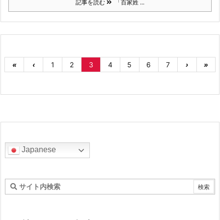
記事を読む
「百家姓 ...
«
‹
1
2
3
4
5
6
7
›
»
Japanese