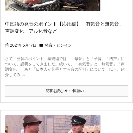
中国語の発音のポイント【応用編】 有気音と無気音、
声調変化、アル化音など
2021年5月17日
発音・ピンイン
さて、発音のポイント、基礎編では、「母音」と「子音」「四声」に
ついて、説明をしてきました。続いて、「有気音」と「無気音」「声
調変化」、あと「日本人が苦手とする音の区別」について、以下、紹
介してみ ...
記事を読む
中国語の ...