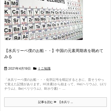
【水兵リーベ僕のお船・・】中国の元素周期表を眺めて
みる
2021年4月19日
ミニ知識
「水兵リーベ僕のお船・・・
化学記号を暗記するときに、昔そうやっ
て覚えた記憶があります。H(水素)から始まって、He(ヘリウム)、Li(リ
チウム)、Be(ベリリウム)、B(ホウ素)・ ...
記事を読む
【水兵リ ...