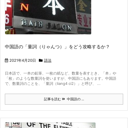
中国語の「量詞（りゃんつ）」をどう攻略するか？
2021年4月20日
語法
日本語で、一本の鉛筆、一枚の紙など、数量を表すとき、「本」や
「枚」のような数量詞を使いますが、中国語にもあります。
中国語
で、数量詞のことを、「量詞（liang4 ci2）」と呼び、 ...
記事を読む
中国語の ...