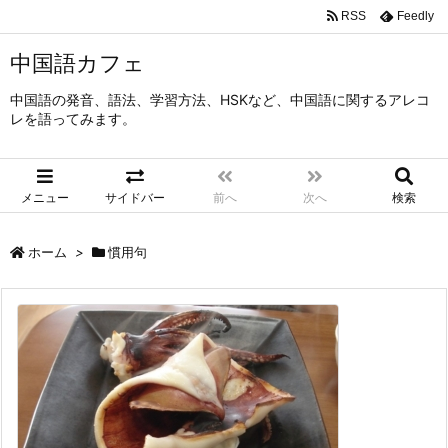
RSS
Feedly
中国語カフェ
中国語の発音、語法、学習方法、HSKなど、中国語に関するアレコ
レを語ってみます。
メニュー
サイドバー
前へ
次へ
検索
ホーム
>
慣用句