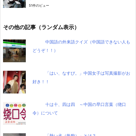
51件のビュー
その他の記事（ランダム表示）
中国語の外来語クイズ（中国語できない人も
どうぞ！！）
「はい、なすび。」中国女子は写真撮影がお
好き！！
十は十、四は四 ～中国の早口言葉（绕口
令）について
「熱い犬（热狗）」とは？