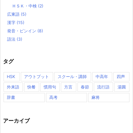
ＨＳＫ・中検
(2)
広東語
(5)
漢字
(15)
発音・ピンイン
(8)
語法
(3)
タグ
HSK
アウトプット
スクール・講師
中高年
四声
外来語
快餐
慣用句
方言
春節
流行語
湯圓
辞書
高考
麻将
アーカイブ