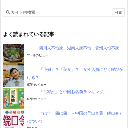
よく読まれている記事
四川人不怕辣，湖南人辣不怕，貴州人怕不辣
218件のビュー
「小姐」？「美女」？ 女性店員にどう呼びか
ける？
97件のビュー
「百家姓」と中国お名前ランキング
97件のビュー
十は十、四は四 ～中国の早口言葉（绕口令）
について