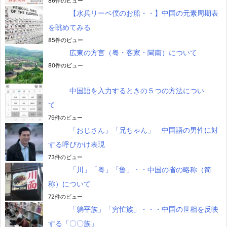
86件のビュー
【水兵リーベ僕のお船・・】中国の元素周期表
を眺めてみる
85件のビュー
広東の方言（粤・客家・閩南）について
80件のビュー
中国語を入力するときの５つの方法につい
て
79件のビュー
「おじさん」「兄ちゃん」 中国語の男性に対
する呼びかけ表現
73件のビュー
「川」「粤」「鲁」・・中国の省の略称（简
称）について
72件のビュー
「躺平族」「穷忙族」・・・中国の世相を反映
する「〇〇族」