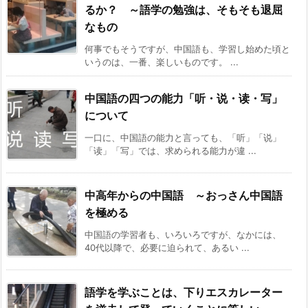
るか？ ～語学の勉強は、そもそも退屈
なもの
何事でもそうですが、中国語も、学習し始めた頃と
いうのは、一番、楽しいものです。 ...
中国語の四つの能力「听・说・读・写」
について
一口に、中国語の能力と言っても、「听」「说」
「读」「写」では、求められる能力が違 ...
中高年からの中国語 ～おっさん中国語
を極める
中国語の学習者も、いろいろですが、なかには、
40代以降で、必要に迫られて、あるい ...
語学を学ぶことは、下りエスカレーター