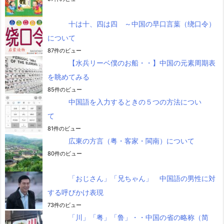
十は十、四は四 ～中国の早口言葉（绕口令）
について
87件のビュー
【水兵リーベ僕のお船・・】中国の元素周期表
を眺めてみる
85件のビュー
中国語を入力するときの５つの方法につい
て
81件のビュー
広東の方言（粤・客家・閩南）について
80件のビュー
「おじさん」「兄ちゃん」 中国語の男性に対
する呼びかけ表現
73件のビュー
「川」「粤」「鲁」・・中国の省の略称（简