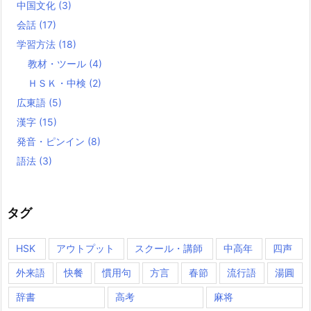
中国文化
(3)
会話
(17)
学習方法
(18)
教材・ツール
(4)
ＨＳＫ・中検
(2)
広東語
(5)
漢字
(15)
発音・ピンイン
(8)
語法
(3)
タグ
HSK
アウトプット
スクール・講師
中高年
四声
外来語
快餐
慣用句
方言
春節
流行語
湯圓
辞書
高考
麻将