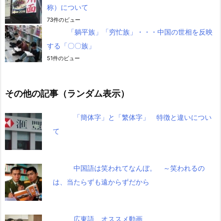
称）について
73件のビュー
「躺平族」「穷忙族」・・・中国の世相を反映
する「〇〇族」
51件のビュー
その他の記事（ランダム表示）
「簡体字」と「繁体字」 特徴と違いについ
て
中国語は笑われてなんぼ。 ～笑われるの
は、当たらずも遠からずだから
広東語 オススメ動画