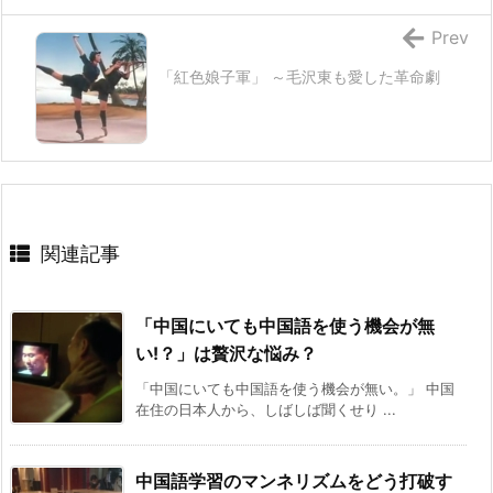
Prev
「紅色娘子軍」 ～毛沢東も愛した革命劇
関連記事
「中国にいても中国語を使う機会が無
い!？」は贅沢な悩み？
「中国にいても中国語を使う機会が無い。」 中国
在住の日本人から、しばしば聞くせり ...
中国語学習のマンネリズムをどう打破す