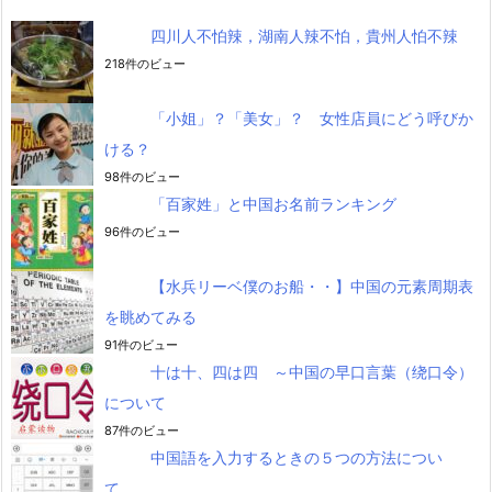
四川人不怕辣，湖南人辣不怕，貴州人怕不辣
218件のビュー
「小姐」？「美女」？ 女性店員にどう呼びか
ける？
98件のビュー
「百家姓」と中国お名前ランキング
96件のビュー
【水兵リーベ僕のお船・・】中国の元素周期表
を眺めてみる
91件のビュー
十は十、四は四 ～中国の早口言葉（绕口令）
について
87件のビュー
中国語を入力するときの５つの方法につい
て