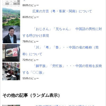
86件のビュー
広東の方言（粤・客家・閩南）について
80件のビュー
「おじさん」「兄ちゃん」 中国語の男性に対
する呼びかけ表現
78件のビュー
「川」「粤」「鲁」・・中国の省の略称（简
称）について
72件のビュー
「躺平族」「穷忙族」・・・中国の世相を反映
する「〇〇族」
55件のビュー
その他の記事（ランダム表示）