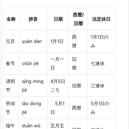
西暦/
名称
拼音
日期
法定休日
旧暦
西
1月1日の
元旦
yuán dàn
1月1日
暦
み
一月一
旧
春节
chūn jié
七連休
日
暦
清明
qīnɡ mínɡ
4月5日
旧暦
三連休
节
jié
ごろ
劳动
láo dòng
5月1
5月1日の
西暦
节
jié
日
み
端午
duān wǔ
五月五