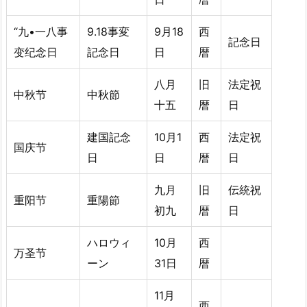
“九•一八事
9.18事変
9月18
西
記念日
变纪念日
記念日
日
暦
八月
旧
法定祝
中秋节
中秋節
十五
暦
日
建国記念
10月1
西
法定祝
国庆节
日
日
暦
日
九月
旧
伝統祝
重阳节
重陽節
初九
暦
日
ハロウィ
10月
西
万圣节
ーン
31日
暦
11月
西