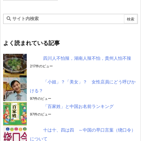
よく読まれている記事
四川人不怕辣，湖南人辣不怕，貴州人怕不辣
217件のビュー
「小姐」？「美女」？ 女性店員にどう呼びか
ける？
97件のビュー
「百家姓」と中国お名前ランキング
97件のビュー
十は十、四は四 ～中国の早口言葉（绕口令）
について