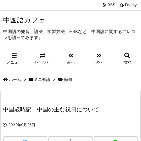
RSS
Feedly
中国語カフェ
中国語の発音、語法、学習方法、HSKなど、中国語に関するアレコ
レを語ってみます。
メニュー
サイドバー
前へ
次へ
検索
ホーム
>
ミニ知識
>
節句
中国歳時記 中国の主な祝日について
2022年9月25日