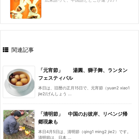
関連記事
「元宵節」 湯圓、獅子舞、ランタン
フェスティバル
本日は、旧暦の正月15日で、元宵節（yuan2 xiao1
jie2/げんしょう ...
「清明節」 中国のお彼岸、リベンジ帰
郷現象も
本日4月5日は、清明節（qing1 ming2 jie2）です。
清明節は、日本 ...