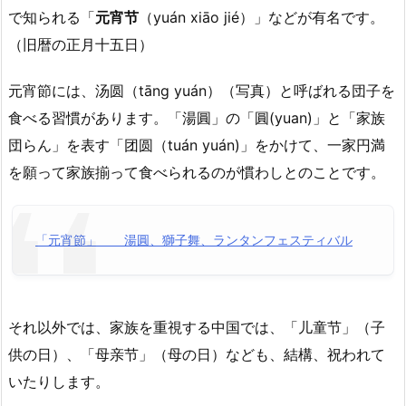
で知られる「
元宵节
（yuán xiāo jié）」などが有名です。
（旧暦の正月十五日）
元宵節には、汤圆（tānɡ yuán）（写真）と呼ばれる団子を
食べる習慣があります。「湯圓」の「圓(yuan)」と「家族
団らん」を表す「团圆（tuán yuán)」をかけて、一家円満
を願って家族揃って食べられるのが慣わしとのことです。
「元宵節」 湯圓、獅子舞、ランタンフェスティバル
それ以外では、家族を重視する中国では、「儿童节」（子
供の日）、「母亲节」（母の日）なども、結構、祝われて
いたりします。