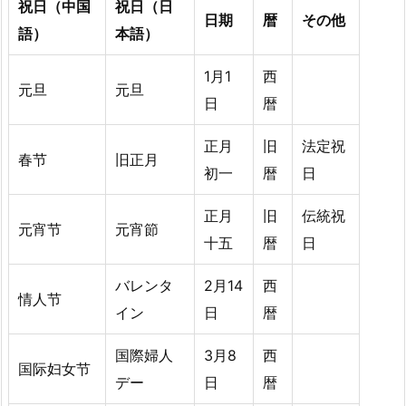
祝日（中国
祝日（日
日期
暦
その他
語）
本語）
1月1
西
元旦
元旦
日
暦
正月
旧
法定祝
春节
旧正月
初一
暦
日
正月
旧
伝統祝
元宵节
元宵節
十五
暦
日
バレンタ
2月14
西
情人节
イン
日
暦
国際婦人
3月8
西
国际妇女节
デー
日
暦