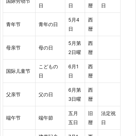
国际劳动节
日
日
暦
日
5月4
西
青年节
青年の日
日
暦
5月第
西
母亲节
母の日
2日曜
暦
こどもの
6月1
西
国际儿童节
日
日
暦
6月第
西
父亲节
父の日
3日曜
暦
五月
旧
法定祝
端午节
端午節
五日
暦
日