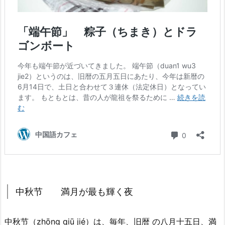
中秋节 満月が最も輝く夜
中秋节（zhōng qiū jié）は、毎年、旧暦 の八月十五日、満