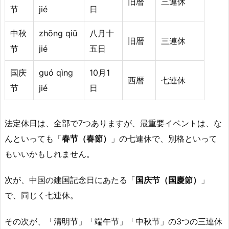
旧暦
三連休
节
jié
日
中秋
zhōng qiū
八月十
旧暦
三連休
节
jié
五日
国庆
ɡuó qìnɡ
10月1
西暦
七連休
节
jié
日
法定休日は、全部で7つありますが、最重要イベントは、な
んといっても「
春节（春節）
」の七連休で、別格といって
もいいかもしれません。
次が、中国の建国記念日にあたる「
国庆节（国慶節）
」
で、同じく七連休。
その次が、「清明节」「端午节」「中秋节」の3つの三連休