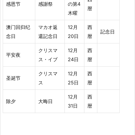
感恩节
感謝祭
の第4
暦
木曜
澳门回归纪
マカオ返
12月
西
記念日
念日
還記念日
20日
暦
クリスマ
12月
西
平安夜
ス・イブ
24日
暦
クリスマ
12月
西
圣诞节
ス
25日
暦
12月
西
除夕
大晦日
31日
暦