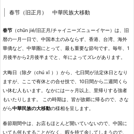
春节（旧正月） 中華民族大移動
春节
（chūn jié/旧正月/チャイニーズニューイヤー）は、旧
暦の一月一日で、中国本土のみならず、香港、台湾、海外
華僑など、中華圏にとって、最も重要な節句です。毎年、1
月後半から2月後半までと、年によってズレがあります。
大晦日（除夕（chú xī ））から、七日間が法定休日となり
ますが、ここで有休との合せ技で、10日間から二週間くら
い休む人もいます。なかには一ヶ月以上、里帰りする強者
もいたりします。 この時期は、皆が故郷に帰るので、さな
がら
中華民族の大移動
の様相を呈します。
春節期間中は、お店もほとんど開いていないので、中国に
いても何もすることがなく、暇を持て余してしまうので、