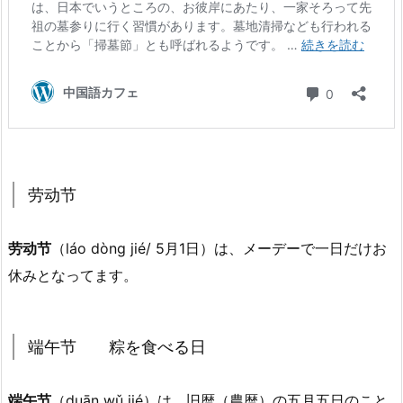
劳动节
劳动节
（láo dòng jié/ 5月1日）は、メーデーで一日だけお
休みとなってます。
端午节 粽を食べる日
端午节
（duān wǔ jié）は、旧暦（農暦）の五月五日のこと