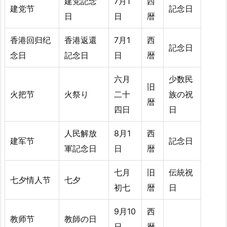
建党記念
7月1
西
建党节
記念日
日
日
暦
香港回归纪
香港返還
7月1
西
記念日
念日
記念日
日
暦
六月
少数民
旧
火把节
火祭り
二十
族の祝
暦
四日
日
人民解放
8月1
西
建军节
記念日
軍記念日
日
暦
七月
旧
伝統祝
七夕情人节
七夕
初七
暦
日
9月10
西
教师节
教師の日
日
暦