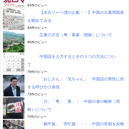
85件のビュー
【水兵リーベ僕のお船・・】中国の元素周期表
を眺めてみる
84件のビュー
広東の方言（粤・客家・閩南）について
80件のビュー
中国語を入力するときの５つの方法につい
て
79件のビュー
「おじさん」「兄ちゃん」 中国語の男性に対
する呼びかけ表現
73件のビュー
「川」「粤」「鲁」・・中国の省の略称（简
称）について
71件のビュー
「躺平族」「穷忙族」・・・中国の世相を反映