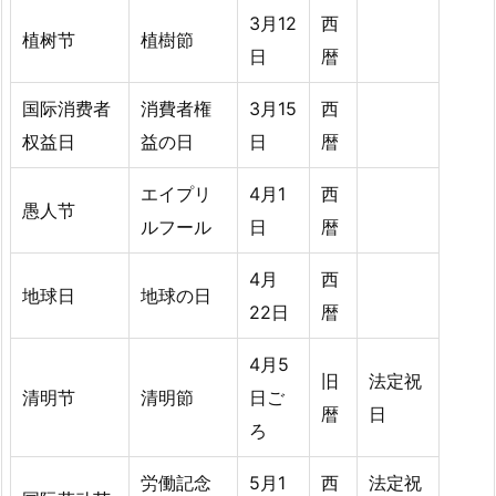
3月12
西
植树节
植樹節
日
暦
国际消费者
消費者権
3月15
西
权益日
益の日
日
暦
エイプリ
4月1
西
愚人节
ルフール
日
暦
4月
西
地球日
地球の日
22日
暦
4月5
旧
法定祝
清明节
清明節
日ご
暦
日
ろ
労働記念
5月1
西
法定祝