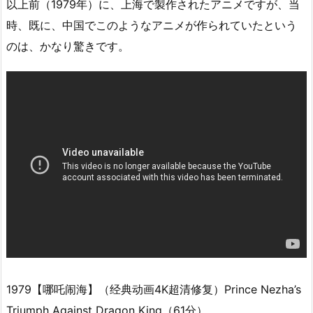
以上前（1979年）に、上海で製作されたアニメですが、当
時、既に、中国でこのようなアニメが作られていたという
のは、かなり驚きです。
1979【哪吒闹海】（经典动画4K超清修复）Prince Nezha’s
Triumph Against Dragon King（61分）